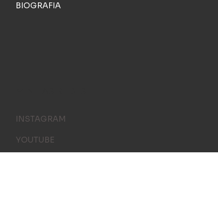
BIOGRAFIA
MINHAS REDES
INSTAGRAM
YOUTUBE
FACEBOOK
THREADS
TIKTOK